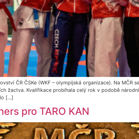
trovství ČR ČSKe (WKF – olympijská organizace). Na MČR se
riích žactva. Kvalifikace probíhala celý rok v podobě národ
lo […]
nners pro TARO KAN