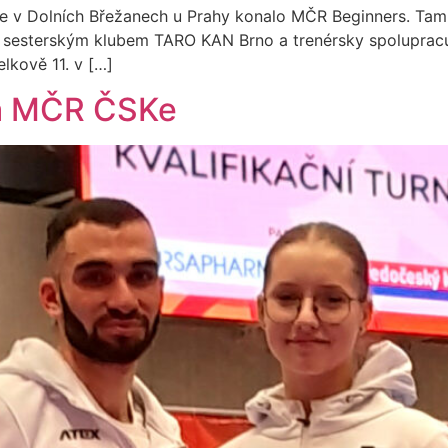
ale v Dolních Břežanech u Prahy konalo MČR Beginners. Tam 
 sesterským klubem TARO KAN Brno a trenérsky spolupracu
elkově 11. v […]
na MČR ČSKe