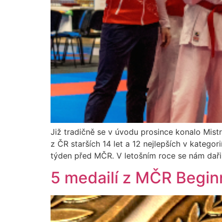
Již tradičně se v úvodu prosince konalo Mis
z ČR starších 14 let a 12 nejlepších v katego
týden před MČR. V letošním roce se nám daři
5 medailí z MČR Begi