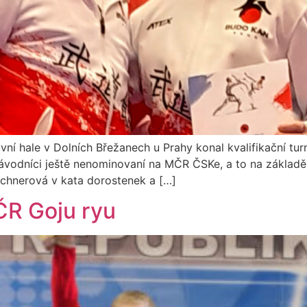
vní hale v Dolních Břežanech u Prahy konal kvalifikační t
závodníci ještě nenominovaní na MČR ČSKe, a to na základ
irschnerová v kata dorostenek a […]
ČR Goju ryu