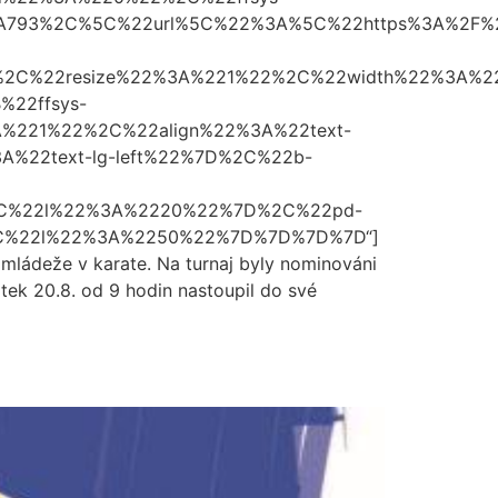
793%2C%5C%22url%5C%22%3A%5C%22https%3A%2F%2
2C%22resize%22%3A%221%22%2C%22width%22%3A%22
%22ffsys-
A%221%22%2C%22align%22%3A%22text-
%22text-lg-left%22%7D%2C%22b-
C%22l%22%3A%2220%22%7D%2C%22pd-
%22l%22%3A%2250%22%7D%7D%7D%7D“]
mládeže v karate. Na turnaj byly nominováni
tek 20.8. od 9 hodin nastoupil do své