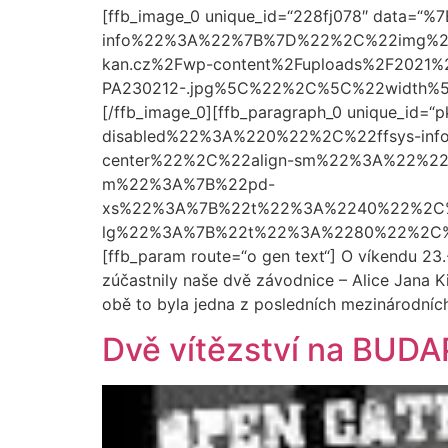
[ffb_image_0 unique_id=“228fj078″ dat
info%22%3A%22%7B%7D%22%2C%22img%
kan.cz%2Fwp-content%2Fuploads%2F2021%
PA230212-.jpg%5C%22%2C%5C%22width
[/ffb_image_0][ffb_paragraph_0 unique_
disabled%22%3A%220%22%2C%22ffsys-in
center%22%2C%22align-sm%22%3A%22%22
m%22%3A%7B%22pd-
xs%22%3A%7B%22t%22%3A%2240%22%2C
lg%22%3A%7B%22t%22%3A%2280%22%2C
[ffb_param route=“o gen text“] O víkendu 23.-
zúčastnily naše dvě závodnice – Alice Jana K
obě to byla jedna z posledních mezinárodníc
Dvě vítězství na BUD