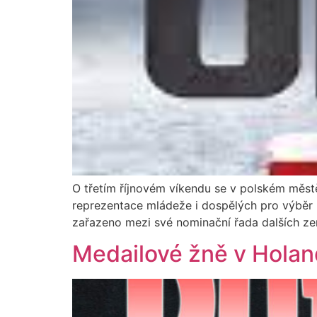
O třetím říjnovém víkendu se v polském městě
reprezentace mládeže i dospělých pro výběr
zařazeno mezi své nominační řada dalších ze
Medailové žně v Hola