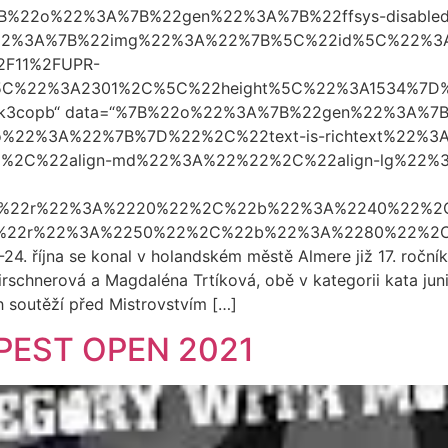
a=“%7B%22o%22%3A%7B%22gen%22%3A%7B%22ffsys-disab
22%3A%7B%22img%22%3A%22%7B%5C%22id%5C%22%3A
2F11%2FUPR-
%5C%22%3A2301%2C%5C%22height%5C%22%3A1534%7D
id=“pk3copb“ data=“%7B%22o%22%3A%7B%22gen%22%3A%7B
fo%22%3A%22%7B%7D%22%2C%22text-is-richtext%22%3
%2C%22align-md%22%3A%22%22%2C%22align-lg%22%3A
%22r%22%3A%2220%22%2C%22b%22%3A%2240%22%2
%22r%22%3A%2250%22%2C%22b%22%3A%2280%22%2C
24. října se konal v holandském městě Almere již 17. ročník
irschnerová a Magdaléna Trtíková, obě v kategorii kata jun
h soutěží před Mistrovstvím […]
APEST OPEN 2021