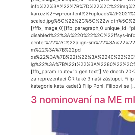
info%22%3A%22%7B%7D%22%2C%22img%
kan.cz%2Fwp-content%2Fuploads%2F2021
scaled.jpg%5C%22%2C%5C%22width%5C%
[/ffb_image_0][ffb_paragraph_0 unique_
disabled%22%3A%220%22%2C%22ffsys-in
center%22%2C%22align-sm%22%3A%22%22
m%22%3A%7B%22pd-
xs%22%3A%7B%22t%22%3A%2240%22%2C
lg%22%3A%7B%22t%22%3A%2280%22%2C
[ffb_param route=“o gen text“] Ve dnech 20-
za reprezentaci ČR také 3 naši zástupci. Fil
kategorie kata kadetů Filip Pohl. Filipovi se [
3 nominovaní na ME m