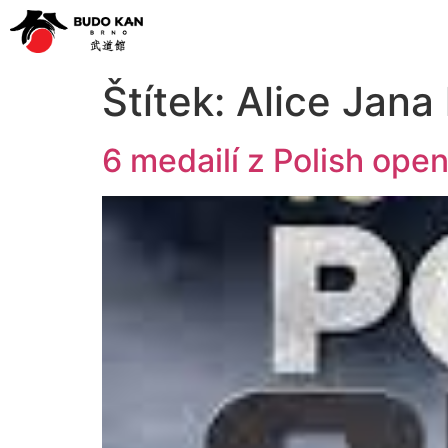
Štítek:
Alice Jana
6 medailí z Polish ope