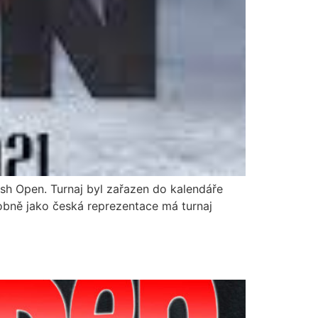
ish Open. Turnaj byl zařazen do kalendáře
bně jako česká reprezentace má turnaj