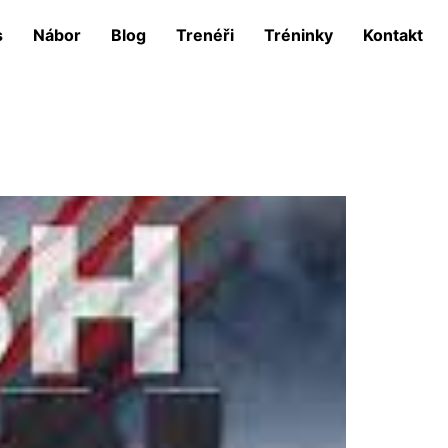
s
Nábor
Blog
Trenéři
Tréninky
Kontakt