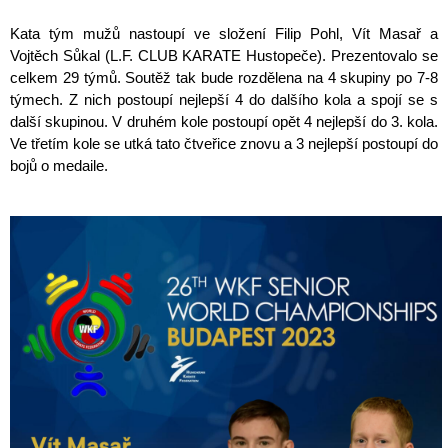
Kata tým mužů nastoupí ve složení Filip Pohl, Vít Masař a
Vojtěch Sůkal (L.F. CLUB KARATE Hustopeče). Prezentovalo se
celkem 29 týmů. Soutěž tak bude rozdělena na 4 skupiny po 7-8
týmech. Z nich postoupí nejlepší 4 do dalšího kola a spojí se s
další skupinou. V druhém kole postoupí opět 4 nejlepší do 3. kola.
Ve třetím kole se utká tato čtveřice znovu a 3 nejlepší postoupí do
bojů o medaile.